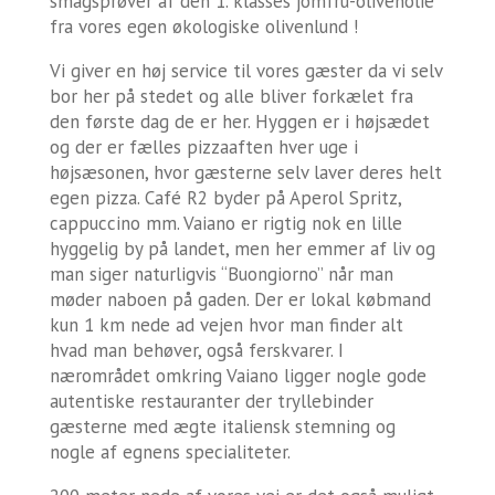
smagsprøver af den 1. klasses jomfru-olivenolie
fra vores egen økologiske olivenlund !
Vi giver en høj service til vores gæster da vi selv
bor her på stedet og alle bliver forkælet fra
den første dag de er her. Hyggen er i højsædet
og der er fælles pizzaaften hver uge i
højsæsonen, hvor gæsterne selv laver deres helt
egen pizza. Café R2 byder på Aperol Spritz,
cappuccino mm. Vaiano er rigtig nok en lille
hyggelig by på landet, men her emmer af liv og
man siger naturligvis “Buongiorno” når man
møder naboen på gaden. Der er lokal købmand
kun 1 km nede ad vejen hvor man finder alt
hvad man behøver, også ferskvarer. I
nærområdet omkring Vaiano ligger nogle gode
autentiske restauranter der tryllebinder
gæsterne med ægte italiensk stemning og
nogle af egnens specialiteter.