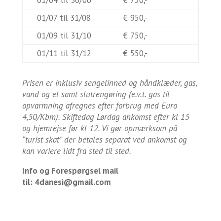
01/04 til 30/06
€ 750,-
01/07 til 31/08
€ 950,-
01/09 til 31/10
€ 750,-
01/11 til 31/12
€ 550,-
Prisen er inklusiv sengelinned og håndklæder, gas,
vand og el samt slutrengøring (e.v.t. gas til
opvarmning afregnes efter forbrug med Euro
4,50/Kbm). Skiftedag Lørdag ankomst efter kl 15
og hjemrejse før kl 12. Vi gør opmærksom på
“turist skat” der betales separat ved ankomst og
kan variere lidt fra sted til sted.
Info og Forespørgsel mail
til:
4danesi@gmail.com