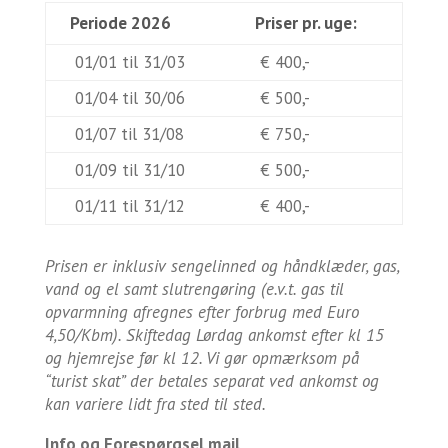
Periode 2026
Priser pr. uge:
01/01 til 31/03
€ 400,-
01/04 til 30/06
€ 500,-
01/07 til 31/08
€ 750,-
01/09 til 31/10
€ 500,-
01/11 til 31/12
€ 400,-
Prisen er inklusiv sengelinned og håndklæder, gas,
vand og el samt slutrengøring (e.v.t. gas til
opvarmning afregnes efter forbrug med Euro
4,50/Kbm). Skiftedag Lørdag ankomst efter kl 15
og hjemrejse før kl 12. Vi gør opmærksom på
“turist skat” der betales separat ved ankomst og
kan variere lidt fra sted til sted.
Info og Forespørgsel mail