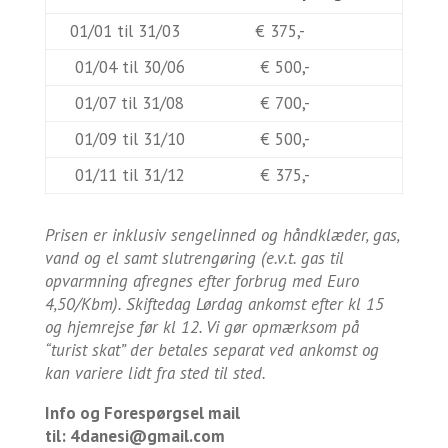
01/01 til 31/03
€ 375,-
01/04 til 30/06
€ 500,-
01/07 til 31/08
€ 700,-
01/09 til 31/10
€ 500,-
01/11 til 31/12
€ 375,-
Prisen er inklusiv sengelinned og håndklæder, gas,
vand og el samt slutrengøring (e.v.t. gas til
opvarmning afregnes efter forbrug med Euro
4,50/Kbm). Skiftedag Lørdag ankomst efter kl 15
og hjemrejse før kl 12. Vi gør opmærksom på
“turist skat” der betales separat ved ankomst og
kan variere lidt fra sted til sted.
Info og Forespørgsel mail
til:
4danesi@gmail.com