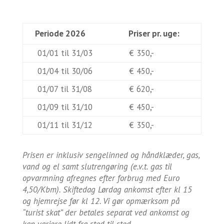
Periode 2026
Priser pr. uge:
01/01 til 31/03
€ 350,-
01/04 til 30/06
€ 450,-
01/07 til 31/08
€ 620,-
01/09 til 31/10
€ 450,-
01/11 til 31/12
€ 350,-
Prisen er inklusiv sengelinned og håndklæder, gas,
vand og el samt slutrengøring
(e.v.t. gas til
opvarmning afregnes efter forbrug med Euro
4,50/Kbm)
. Skiftedag Lørdag ankomst efter kl 15
og hjemrejse før kl 12. Vi gør opmærksom på
“turist skat” der betales separat ved ankomst og
kan variere lidt fra sted til sted.