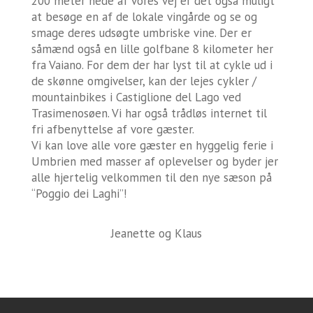
200 meter nede af vores vej er det også muligt
at besøge en af de lokale vingårde og se og
smage deres
udsøgte umbriske vine
. Der er
såmænd også en lille golfbane 8 kilometer her
fra Vaiano. For dem der har lyst til at cykle ud i
de skønne omgivelser, kan der lejes cykler /
mountainbikes i Castiglione del Lago ved
Trasimenosøen. Vi har også trådløs internet til
fri afbenyttelse af vore gæster.
Vi kan love alle vore gæster en hyggelig ferie i
Umbrien med masser af oplevelser og byder jer
alle hjertelig velkommen til den nye sæson på
“Poggio dei Laghi”!
Jeanette og Klaus