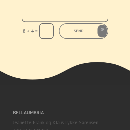
=
8 + 4
SEND
BELLAUMBRIA
Jeanette Frank og Klaus Lykke Sørensen