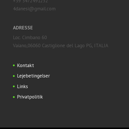
+39 3472491252
4danesi@gmail.com
ADRESSE
Loc. Cimbano 60
Vaiano,06060 Castiglione del Lago PG, ITALIA
Kontakt
Lejebetingelser
Links
Privatpolitik