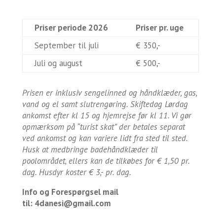
Priser periode 2026
Priser pr. uge
September til juli
€ 350,-
Juli og august
€ 500,-
Prisen er inklusiv sengelinned og håndklæder, gas,
vand og el samt slutrengøring. Skiftedag Lørdag
ankomst efter kl 15 og hjemrejse før kl 11. Vi gør
opmærksom på “turist skat” der betales separat
ved ankomst og kan variere lidt fra sted til sted.
Husk at medbringe badehåndklæder til
poolområdet, ellers kan de tilkøbes for € 1,50 pr.
dag. Husdyr koster € 3,- pr. dag.
Info og Forespørgsel mail
til:
4danesi@gmail.com