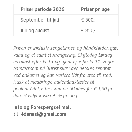
Priser periode 2026
Priser pr. uge
September til juli
€ 500,-
Juli og august
€ 850,-
Prisen er inklusiv sengelinned og håndklæder, gas,
vand og el samt slutrengøring. Skiftedag Lørdag
ankomst efter kl 15 og hjemrejse før kl 11. Vi gør
opmærksom på “turist skat” der betales separat
ved ankomst og kan variere lidt fra sted til sted.
Husk at medbringe badehåndklæder til
poolområdet, ellers kan de tilkøbes for € 1,50 pr.
dag. Husdyr koster € 3,- pr. dag.
Info og Forespørgsel mail
til:
4danesi@gmail.com