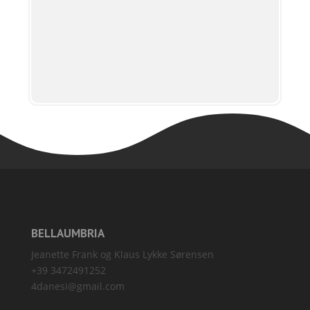
BELLAUMBRIA
Jeanette Frank og Klaus Lykke Sørensen
+39 3472491252
4danesi@gmail.com