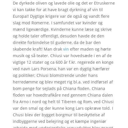
De dyrkede oliven og lavede olie og det er Etruskerne
vi kan takke for at have bragt dyrkning af vin til
Europa!! Dygtige krigere var de også og vandt flere
slag mod Romerne. I samfundet var kvinder og
mænd ligeværdige. Kvinderne kunne læse og skrive
og holde taler offentligt, desuden havde de den
direkte forbindelse til guderne, da de bar den
skabende kraft! Man drak
vin
efter maden og hørte
musik og så teater. Chiusi var hovedsæde i en af de
vigtige 12 stater og ca 600 år f.kr. regerede en konge
ved navn Lars Porsena, han var en dygtig hærfører
og politiker; Chiusi blomstrende under hans
herredømme og blev meget rig bl.a. ved indførsel af
bom penge for sejlads på Chiana floden. Chiana
floden var hovedtrafikåre ned gennem Chiana dalen
fra Arno i nord og helt til Tiberen og Rom, ved Chiusi
var den smal og der kunne kong Lars opkræve told. I
Chusi blev der bygget borgmur til beskyttelse af
indbyggerne ved belejring og et kæmpe ingeniør
arbejde med underjordiske acquadukter blev gravet