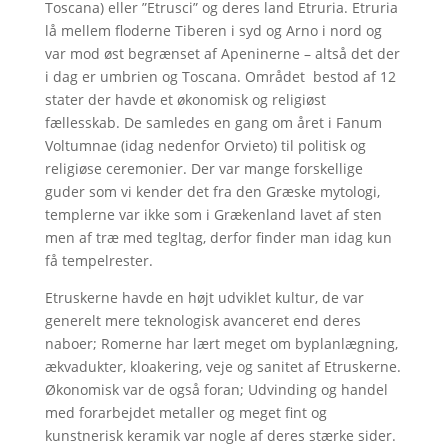
Toscana) eller ”Etrusci” og deres land Etruria. Etruria
lå mellem floderne Tiberen i syd og Arno i nord og
var mod øst begrænset af Apeninerne – altså det der
i dag er umbrien og Toscana. Området bestod af 12
stater der havde et økonomisk og religiøst
fællesskab. De samledes en gang om året i Fanum
Voltumnae (idag nedenfor Orvieto) til politisk og
religiøse ceremonier. Der var mange forskellige
guder som vi kender det fra den Græske mytologi,
templerne var ikke som i Grækenland lavet af sten
men af træ med tegltag, derfor finder man idag kun
få tempelrester.
Etruskerne havde en højt udviklet kultur, de var
generelt mere teknologisk avanceret end deres
naboer; Romerne har lært meget om byplanlægning,
ækvadukter, kloakering, veje og sanitet af Etruskerne.
Økonomisk var de også foran; Udvinding og handel
med forarbejdet metaller og meget fint og
kunstnerisk keramik var nogle af deres stærke sider.