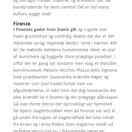
og betragte fresker, malerier og arkitektur der var
banebrydende for dens samtid! Det er her vores
kulturs vugge stod!
Firenze
I Firenzes gader hvor Dante gik
og rugede over
livets grusomhed og samtidig skabte det der er det
italienske sprog, regerede Medici´erne i næsten 400
år! De støttede datidens humanistiske ideer, et utal
af kunstnere og byggede store prægtige paladser. I
Uffizi der en gang var kontorer men idag et storslået
kunstmuseum, Palazzo Vecchio, Piazza della Signoria
hvor prædikanten Savonarola brændte bøger og
malerier som Gud havde fortalt ham var
afgudedyrkelse, til sidst blev det dog Savonarola der
blev brændt! Se Il Duomo og det prægtige dåbskapel.
Gå over Ponte Veccio der oprindeligt var hjemsted
for byens slagterbutikker men da Firenze var ved at
gå under fra lugten af slagteriaffald der blev smidt
fra broen og i Arno floden, blev slagterne smidt ud
og Ponte Veccio har nu i århundrede været en