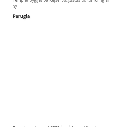
Templet bygget på Kejser Augustus tid (omkring år
0)!
Perugia