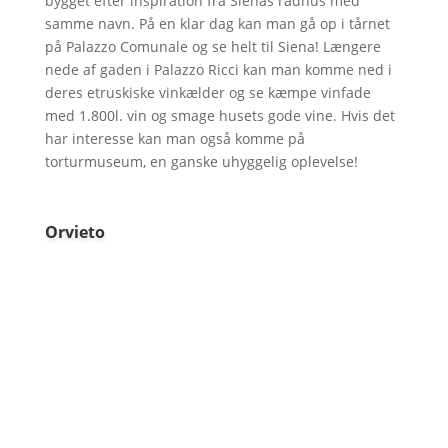
bygget efter inspiration fra Sienas rådhus med
samme navn. På en klar dag kan man gå op i tårnet
på Palazzo Comunale og se helt til Siena! Længere
nede af gaden i Palazzo Ricci kan man komme ned i
deres etruskiske vinkælder og se kæmpe vinfade
med 1.800l. vin og smage husets gode vine. Hvis det
har interesse kan man også komme på
torturmuseum, en ganske uhyggelig oplevelse!
Orvieto