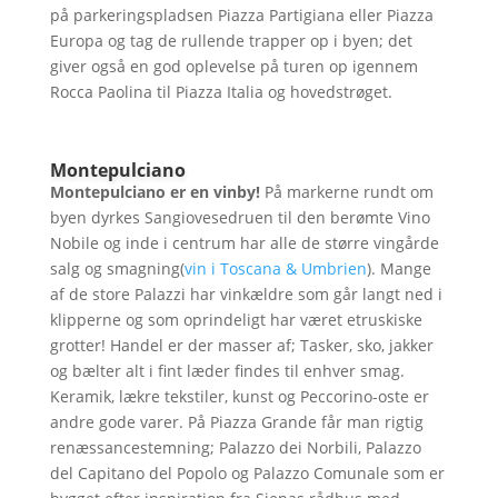
på parkeringspladsen Piazza Partigiana eller Piazza
Europa og tag de rullende trapper op i byen; det
giver også en god oplevelse på turen op igennem
Rocca Paolina til Piazza Italia og hovedstrøget.
Montepulciano
Montepulciano er en vinby!
På markerne rundt om
byen dyrkes Sangiovesedruen til den berømte Vino
Nobile og inde i centrum har alle de større vingårde
salg og smagning(
vin i Toscana & Umbrien
). Mange
af de store Palazzi har vinkældre som går langt ned i
klipperne og som oprindeligt har været etruskiske
grotter! Handel er der masser af; Tasker, sko, jakker
og bælter alt i fint læder findes til enhver smag.
Keramik, lækre tekstiler, kunst og Peccorino-oste er
andre gode varer. På Piazza Grande får man rigtig
renæssancestemning; Palazzo dei Norbili, Palazzo
del Capitano del Popolo og Palazzo Comunale som er