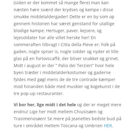
(siden er der kommet så mange flere) man kan
næsten høre sværd der krydses og kampe i disse
smukke middelaldergader! Dette er en by som op
gennem historien har været genstand for utallige
blodige kampe; Hertuger, paver, kejsere, og
lejesoldater har alle villet herske her! En
sommeraften tilbragt i Citta della Pieve er; Folk på
gaden, nogle spiser is, nogle sidder og nyder et lille
glas på en fortovscaffé, der bliver snakket og grinet.
Midt i august er der ” Palio dei Terzieri” hvor hele
byen træder i middelalderkostumer og gaderne
fyldes med gøgl mens de de tre contrade kæmper
mod hinanden både med muskler og kogekunst i de
tre pop-up restauranter.
Vi bor her, lige midt i det hele
og der er meget mere
endnu! Lige her midt mellem Chiusisøen og
Trasimenosøen! Se mere på Jeanettes bedste bud på
ture i området mellem Toscana og Umbrien
HER
.