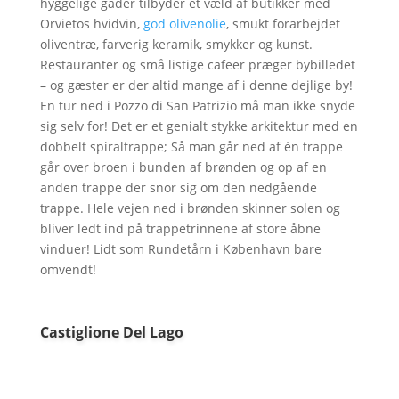
hyggelige gader tilbyder et væld af butikker med
Orvietos hvidvin,
god olivenolie
, smukt forarbejdet
oliventræ, farverig keramik, smykker og kunst.
Restauranter og små listige cafeer præger bybilledet
– og gæster er der altid mange af i denne dejlige by!
En tur ned i Pozzo di San Patrizio må man ikke snyde
sig selv for! Det er et genialt stykke arkitektur med en
dobbelt spiraltrappe; Så man går ned af én trappe
går over broen i bunden af brønden og op af en
anden trappe der snor sig om den nedgående
trappe. Hele vejen ned i brønden skinner solen og
bliver ledt ind på trappetrinnene af store åbne
vinduer! Lidt som Rundetårn i København bare
omvendt!
Castiglione Del Lago