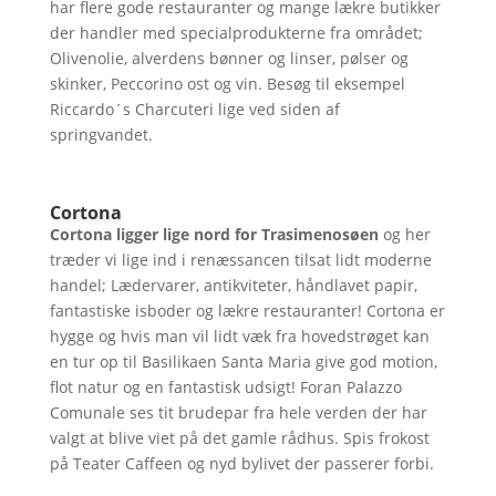
har flere gode restauranter og mange lækre butikker
der handler med specialprodukterne fra området;
Olivenolie, alverdens bønner og linser, pølser og
skinker, Peccorino ost og vin. Besøg til eksempel
Riccardo´s Charcuteri lige ved siden af
springvandet.
Cortona
Cortona ligger lige nord for Trasimenosøen
og her
træder vi lige ind i renæssancen tilsat lidt moderne
handel; Lædervarer, antikviteter, håndlavet papir,
fantastiske isboder og lækre restauranter! Cortona er
hygge og hvis man vil lidt væk fra hovedstrøget kan
en tur op til Basilikaen Santa Maria give god motion,
flot natur og en fantastisk udsigt! Foran Palazzo
Comunale ses tit brudepar fra hele verden der har
valgt at blive viet på det gamle rådhus. Spis frokost
på Teater Caffeen og nyd bylivet der passerer forbi.