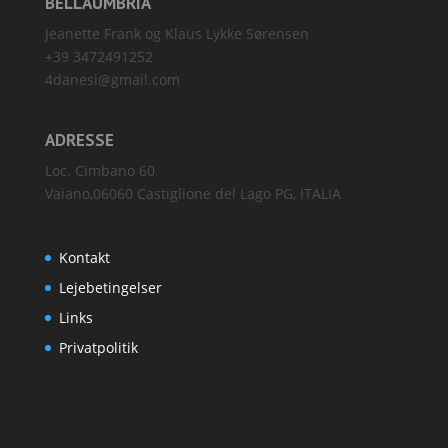
BELLAUMBRIA
Jeanette Frank og Klaus Lykke Sørensen
+39 3472491252
4danesi@gmail.com
ADRESSE
Loc. Cimbano 60
Vaiano,06060 Castiglione del Lago PG, ITALIA
Kontakt
Lejebetingelser
Links
Privatpolitik