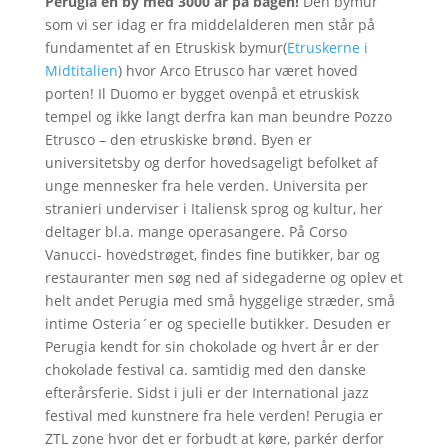
Perugia en by med 3000 år på bagen!
Den bymur
som vi ser idag er fra middelalderen men står på
fundamentet af en Etruskisk bymur(
Etruskerne i
Midtitalien
) hvor Arco Etrusco har været hoved
porten! Il Duomo er bygget ovenpå et etruskisk
tempel og ikke langt derfra kan man beundre Pozzo
Etrusco – den etruskiske brønd. Byen er
universitetsby og derfor hovedsageligt befolket af
unge mennesker fra hele verden. Universita per
stranieri underviser i Italiensk sprog og kultur, her
deltager bl.a. mange operasangere. På Corso
Vanucci- hovedstrøget, findes fine butikker, bar og
restauranter men søg ned af sidegaderne og oplev et
helt andet Perugia med små hyggelige stræder, små
intime Osteria´er og specielle butikker. Desuden er
Perugia kendt for sin chokolade og hvert år er der
chokolade festival ca. samtidig med den danske
efterårsferie. Sidst i juli er der International jazz
festival med kunstnere fra hele verden! Perugia er
ZTL zone hvor det er forbudt at køre, parkér derfor